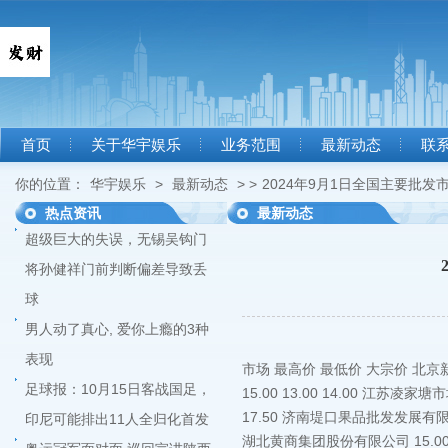
首页
关于华宇娱乐
业务范围
最新动态
联
你的位置：
华宇娱乐
>
最新动态
> >
2024年9月1日全国主要批
热点资讯
最新动态
超级巨大的失误，无锡吴钩门
将孙健祥门前判断偏差导致丢
球
男人动了真心, 爱你上瘾的3种
表现
市场 最高价 最低价 大宗价 北京新
足球报：10月15日客战国足，
15.00 13.00 14.00 江苏凌家
17.50 济南堤口果品批发发展有限责任
印尼可能排出11人全归化首发
湖北黄商集团股份有限公司 15.00 