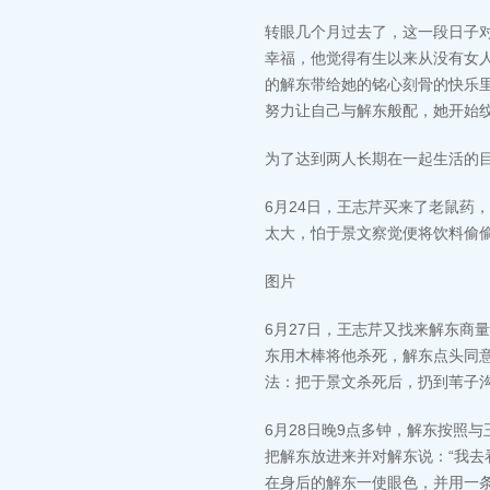
转眼几个月过去了，这一段日子
幸福，他觉得有生以来从没有女人
的解东带给她的铭心刻骨的快乐
努力让自己与解东般配，她开始
为了达到两人长期在一起生活的
6月24日，王志芹买来了老鼠药
太大，怕于景文察觉便将饮料偷
图片
6月27日，王志芹又找来解东商
东用木棒将他杀死，解东点头同
法：把于景文杀死后，扔到苇子
6月28日晚9点多钟，解东按照
把解东放进来并对解东说：“我去
在身后的解东一使眼色，并用一