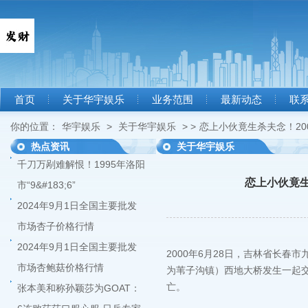
首页
关于华宇娱乐
业务范围
最新动态
联
你的位置：
华宇娱乐
>
关于华宇娱乐
> >
恋上小伙竟生杀夫念！200
热点资讯
关于华宇娱乐
千刀万剐难解恨！1995年洛阳
恋上小伙竟生杀
市“9&#183;6”
2024年9月1日全国主要批发
市场杏子价格行情
2024年9月1日全国主要批发
2000年6月28日，吉林省长春
市场杏鲍菇价格行情
为苇子沟镇）西地大桥发生一起交
亡。
张本美和称孙颖莎为GOAT：