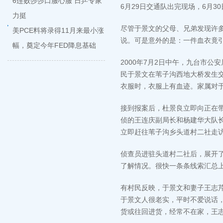
6连败莎莎口服心服 日乒专家
6月29日交通队出完现场，6月
力挺
尽管于景文的父母、兄弟发现许多
美PCE料将录得11月来最小涨
说。可是意外的是：一件血衣竟
幅，奠定今年FED降息基础
2000年7月2日中午，九台市
民于景文在苇子沟西地大桥发生交
衣服时，衣服上有血迹。家属对
接到报案后，杜景良立即向正在
侦的王连庆副局长和杨建华大队
立即赶往苇子沟乡头道村二社走
侦查员进驻头道村二社后，展开
了解情况。很快一条条线索汇总
有村民反映，于景文和妻子王志
于景文人很老实，平时不爱说话
货或往回进货，经常不在家，王