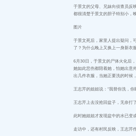
于景文的父母、兄妹向侦查员反
都很清楚于景文的胆子特别小，
图片
于景文死后，家里人提出疑问，可
了？为什么晚上又换上一身新衣
6月30日，于景文的尸体火化后
她如此悲伤都陪着她，怕她出意
出几件衣服，当她正要洗的时候，
王志芹的姐姐说：“我替你洗，你
王志芹上去没抢回盆子，无奈打
此时她姐姐才发现盆中的水已变
走访中，还有村民反映，王志芹