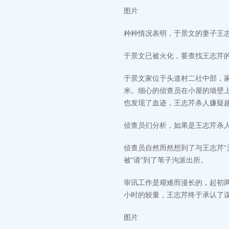
图片
种种情况表明，于景文的妻子王
于景文已被火化，要查找王志芹
于景文家位于头道村二社中部，
米。细心的侦查员在小屋的墙壁
也发现了血迹，王志芹杀人嫌疑
侦查员们分析，如果是王志芹杀
侦查员自然而然想到了与王志芹“
被“请”到了苇子沟派出所。
审讯工作是艰难而漫长的，起初
小时的较量，王志芹终于承认了
图片