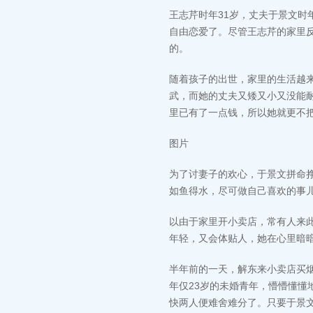
王志芹时年31岁，丈夫于景文时
自由恋爱了。尽管王志芹的家里反
的。
随着孩子的出世，家里的生活越
武，而她的丈夫又矮又小又没能
里已有了一点钱，所以她就更不
图片
为了讨妻子的欢心，于景文拼命
如鱼得水，尽可做自己喜欢的事
以由于家里开小卖店，常有人来
年轻，又会体贴人，她在心里暗
半年前的一天，解东来小卖店买
年仅23岁的未婚青年，懵懵懂懂
快两人便难舍难分了。只要于景