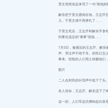
景文突然坐起来骂了一句“谁他妈
解东把于景文摁倒在地，王志芹
儿，于景文便不再挣扎了……
于景文死后，王志芹和解东手拿
到事先选定的“肇事”现场……
7月3日，被捕后的王志芹、解
声、哭泣声不绝于耳。村民们怎
事来。愤怒的人们用土块砸他们
图片
二人在村民的叫骂声中低下了头
杀人偿命，王志芹、解东流下了
这一刻，人们耳边仿佛响起白发